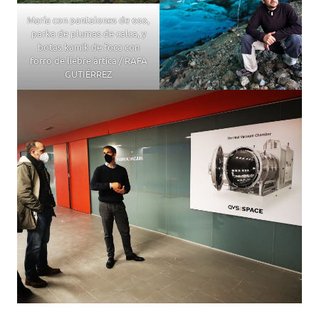
María con pantalones de oso,
parka de plumas de calca, y
botas kamik de foca con
forro de liebre ártica / RAFA
GUTIÉRREZ