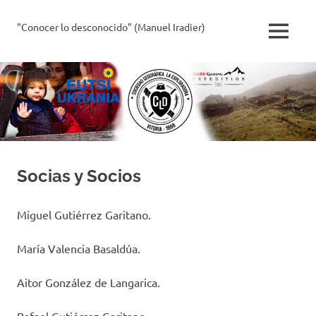
Saltar
al
"Conocer lo desconocido" (Manuel Iradier)
La
MENÚ
contenido
Exploradora
Socias y Socios
Miguel Gutiérrez Garitano.
María Valencia Basaldúa.
Aitor González de Langarica.