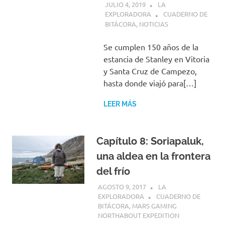
JULIO 4, 2019
LA
EXPLORADORA
CUADERNO DE
BITÁCORA
,
NOTICIAS
Se cumplen 150 años de la
estancia de Stanley en Vitoria
y Santa Cruz de Campezo,
hasta donde viajó para[…]
LEER MÁS
Capítulo 8: Soriapaluk,
una aldea en la frontera
del frío
AGOSTO 9, 2017
LA
EXPLORADORA
CUADERNO DE
BITÁCORA
,
MARS GAMING
NORTHABOUT EXPEDITION