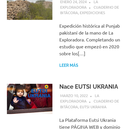
ENERO 24, 2024
LA
EXPLORADORA
CUADERNO DE
BITÁCORA
,
EXPEDICIONES
Expedición histórica al Punjab
pakistaní de la mano de La
Exploradora. Completando un
estudio que empezó en 2020
sobre los[…]
LEER MÁS
Nace EUTSI UKRANIA
MARZO 10, 2022
LA
EXPLORADORA
CUADERNO DE
BITÁCORA
,
EUTSI UKRANIA
La Plataforma Eutsi Ukrania
tiene PÁGINA WEB y dominio