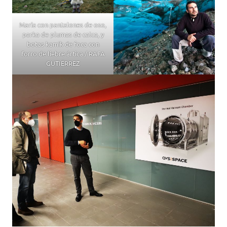
María con pantalones de oso,
parka de plumas de calca, y
botas kamik de foca con
forro de liebre ártica / RAFA
GUTIÉRREZ