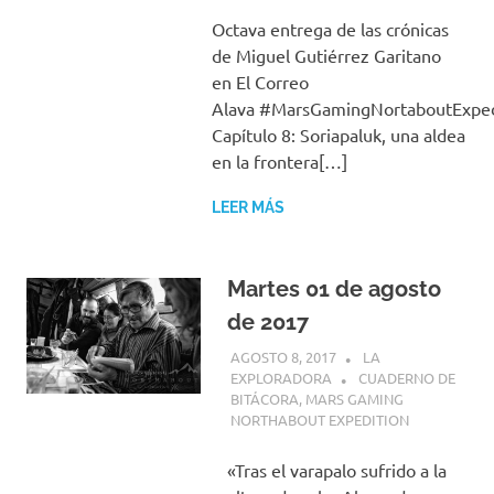
Octava entrega de las crónicas
de Miguel Gutiérrez Garitano
en El Correo
Alava #MarsGamingNortaboutExped
Capítulo 8: Soriapaluk, una aldea
en la frontera[…]
LEER MÁS
Martes 01 de agosto
de 2017
AGOSTO 8, 2017
LA
EXPLORADORA
CUADERNO DE
BITÁCORA
,
MARS GAMING
NORTHABOUT EXPEDITION
«Tras el varapalo sufrido a la