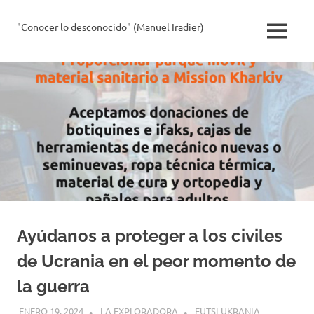
Saltar
al
"Conocer lo desconocido" (Manuel Iradier)
La
MENÚ
contenido
Exploradora
Ayúdanos a proteger a los civiles
de Ucrania en el peor momento de
la guerra
ENERO 19, 2024
LA EXPLORADORA
EUTSI UKRANIA