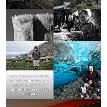
María con pantalones de oso,
parka de plumas de calca, y
botas kamik de foca con
forro de liebre ártica / RAFA
GUTIÉRREZ