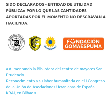
SIDO DECLARADOS «ENTIDAD DE UTILIDAD
PÚBLICA» POR LO QUE LAS CANTIDADES
APORTADAS POR EL MOMENTO NO DESGRAVAN A
HACIENDA
.
Ayuda
Entrada
Navegación
Alimentando la Biblioteca del centro de mayores San
humanitaria
anterior:
Prudencio
de
Ucrania
Siguiente
Reconocimiento a su labor humanitaria en el I Congreso
entrada:
de la Unión de Asociaciones Ucranianas de España-
entradas
KRAI, en Bilbao