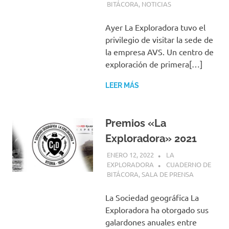
BITÁCORA
,
NOTICIAS
Ayer La Exploradora tuvo el
privilegio de visitar la sede de
la empresa AVS. Un centro de
exploración de primera[…]
LEER MÁS
Premios «La
Exploradora» 2021
ENERO 12, 2022
LA
EXPLORADORA
CUADERNO DE
BITÁCORA
,
SALA DE PRENSA
La Sociedad geográfica La
Exploradora ha otorgado sus
galardones anuales entre