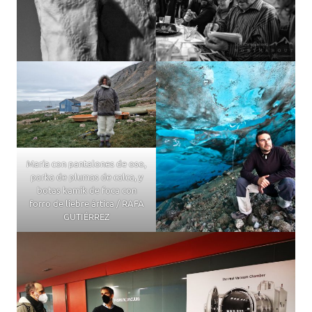
María con pantalones de oso,
parka de plumas de calca, y
botas kamik de foca con
forro de liebre ártica / RAFA
GUTIÉRREZ