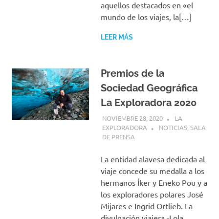
aquellos destacados en «el
mundo de los viajes, la[…]
LEER MÁS
Premios de la
Sociedad Geográfica
La Exploradora 2020
NOVIEMBRE 28, 2020
LA
EXPLORADORA
NOTICIAS
,
SALA
DE PRENSA
La entidad alavesa dedicada al
viaje concede su medalla a los
hermanos Íker y Eneko Pou y a
los exploradores polares José
Mijares e Ingrid Ortlieb. La
divulgación viajera -Lola