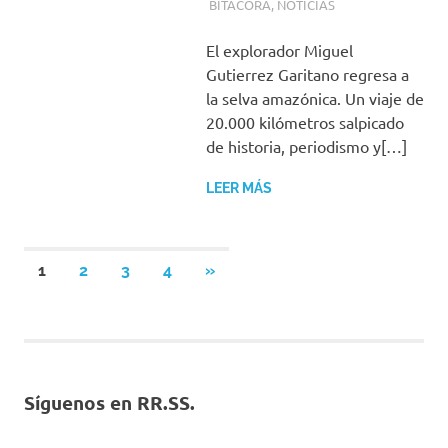
BITÁCORA
,
NOTICIAS
El explorador Miguel
Gutierrez Garitano regresa a
la selva amazónica. Un viaje de
20.000 kilómetros salpicado
de historia, periodismo y[…]
LEER MÁS
Paginación
SIGUIENTES
1
2
3
4
»
ENTRADAS
de
entradas
Síguenos en RR.SS.