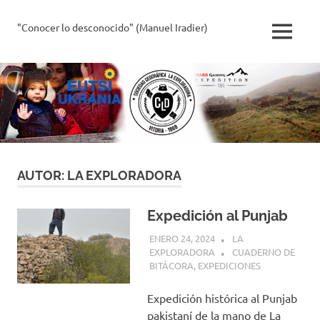
Saltar
al
"Conocer lo desconocido" (Manuel Iradier)
La
MENÚ
contenido
Exploradora
AUTOR:
LA EXPLORADORA
Expedición al Punjab
ENERO 24, 2024
LA
EXPLORADORA
CUADERNO DE
BITÁCORA
,
EXPEDICIONES
Expedición histórica al Punjab
pakistaní de la mano de La