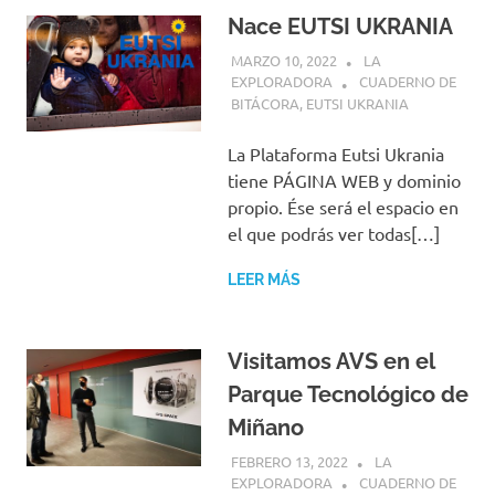
Nace EUTSI UKRANIA
MARZO 10, 2022
LA
EXPLORADORA
CUADERNO DE
BITÁCORA
,
EUTSI UKRANIA
La Plataforma Eutsi Ukrania
tiene PÁGINA WEB y dominio
propio. Ése será el espacio en
el que podrás ver todas[…]
LEER MÁS
Visitamos AVS en el
Parque Tecnológico de
Miñano
FEBRERO 13, 2022
LA
EXPLORADORA
CUADERNO DE