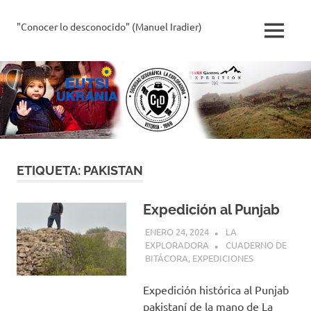
Saltar
al
"Conocer lo desconocido" (Manuel Iradier)
La
MENÚ
contenido
Exploradora
ETIQUETA:
PAKISTAN
Expedición al Punjab
ENERO 24, 2024
LA
EXPLORADORA
CUADERNO DE
BITÁCORA
,
EXPEDICIONES
Expedición histórica al Punjab
pakistaní de la mano de La