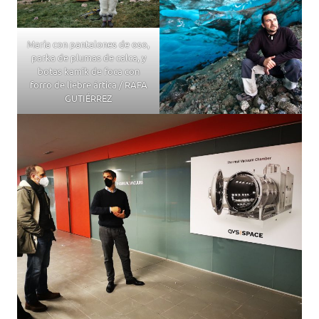
María con pantalones de oso,
parka de plumas de calca, y
botas kamik de foca con
forro de liebre ártica / RAFA
GUTIÉRREZ