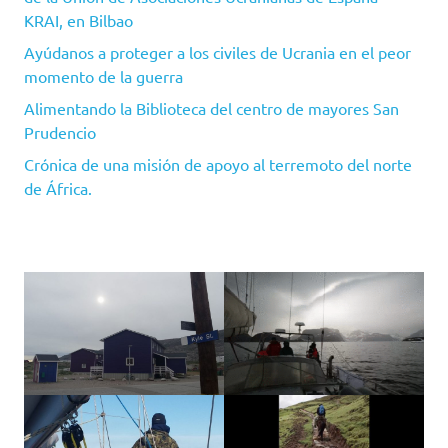
KRAI, en Bilbao
Ayúdanos a proteger a los civiles de Ucrania en el peor
momento de la guerra
Alimentando la Biblioteca del centro de mayores San
Prudencio
Crónica de una misión de apoyo al terremoto del norte
de África.