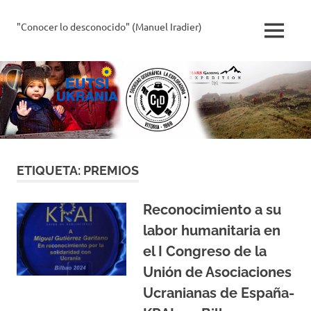
Saltar
al
"Conocer lo desconocido" (Manuel Iradier)
La
MENÚ
contenido
Exploradora
ETIQUETA:
PREMIOS
Reconocimiento a su
labor humanitaria en
el I Congreso de la
Unión de Asociaciones
Ucranianas de España-