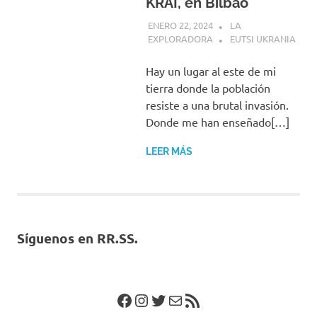
KRAI, en Bilbao
ENERO 22, 2024
LA
EXPLORADORA
EUTSI UKRANIA
Hay un lugar al este de mi
tierra donde la población
resiste a una brutal invasión.
Donde me han enseñado[…]
LEER MÁS
Síguenos en RR.SS.
Facebook
Instagram
Twitter
Correo electrónico
Feed RSS