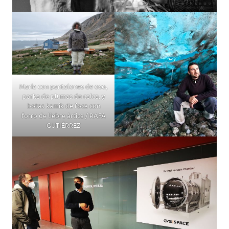
María con pantalones de oso,
parka de plumas de calca, y
botas kamik de foca con
forro de liebre ártica / RAFA
GUTIÉRREZ