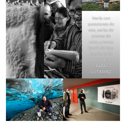
María con
pantalones de
oso, parka de
plumas de
calca, y botas
kamik de foca
con forro de
liebre ártica /
RAFA
GUTIÉRREZ