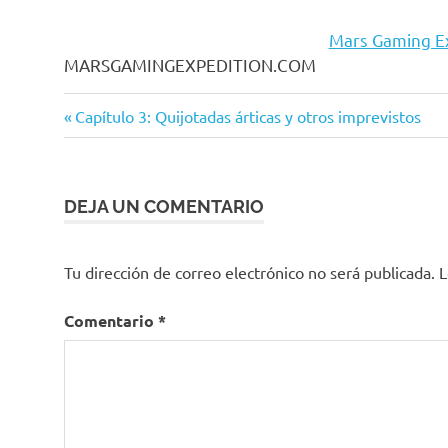
Mars Gaming Ex
MARSGAMINGEXPEDITION.COM
Entrada
Navegación
Capítulo 3: Quijotadas árticas y otros imprevistos
anterior:
de
entradas
DEJA UN COMENTARIO
Tu dirección de correo electrónico no será publicada.
L
Comentario
*