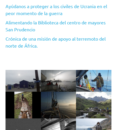
Ayúdanos a proteger a los civiles de Ucrania en el
peor momento de la guerra
Alimentando la Biblioteca del centro de mayores
San Prudencio
Crónica de una misión de apoyo al terremoto del
norte de África.