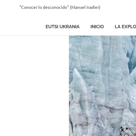
Saltar
"Conocer lo desconocido" (Manuel Iradier)
La
al
contenido
EUTSI UKRANIA
INICIO
LA EXPL
Exploradora