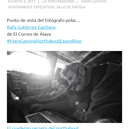
AGOSTO 3, 2017
LA EXPLORADORA
MARS GAMING
NORTHABOUT EXPEDITION
,
SALA DE PRENSA
Punto de vista del fotógrafo polar…
Rafa Gutiérrez Garitano
de El Correo de Álava
#
MarsGamingNorthaboutExpedition
El cuaderno secreto del northabout