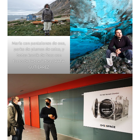
María con pantalones de oso,
parka de plumas de calca, y
botas kamik de foca con
forro de liebre ártica / RAFA
GUTIÉRREZ