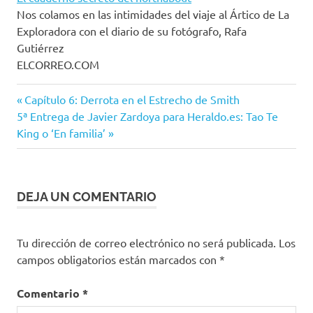
Nos colamos en las intimidades del viaje al Ártico de La
Exploradora con el diario de su fotógrafo, Rafa
Gutiérrez
ELCORREO.COM
Entrada
Navegación
Capítulo 6: Derrota en el Estrecho de Smith
Siguiente
anterior:
5ª Entrega de Javier Zardoya para Heraldo.es: Tao Te
de
entrada:
King o ‘En familia’
entradas
DEJA UN COMENTARIO
Tu dirección de correo electrónico no será publicada.
Los
campos obligatorios están marcados con
*
Comentario
*