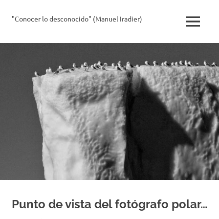
Saltar
al
"Conocer lo desconocido" (Manuel Iradier)
La
MENÚ
contenido
Exploradora
Punto de vista del fotógrafo polar…