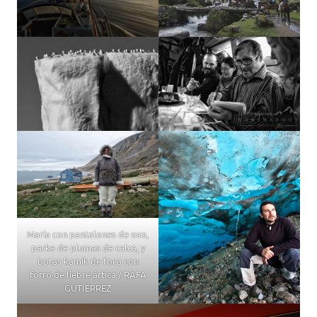
María con pantalones de oso,
parka de plumas de calca, y
botas kamik de foca con
forro de liebre ártica / RAFA
GUTIÉRREZ