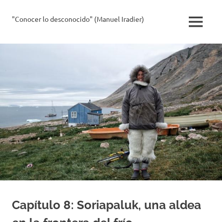
Saltar
al
"Conocer lo desconocido" (Manuel Iradier)
La
MENÚ
contenido
Exploradora
Capítulo 8: Soriapaluk, una aldea