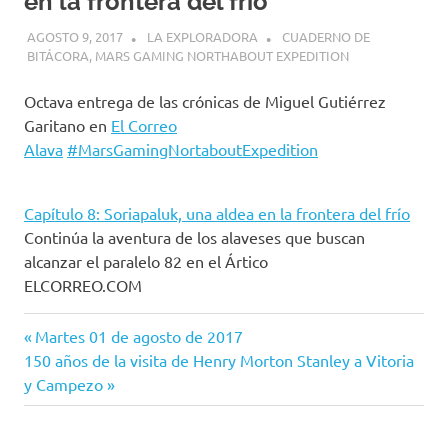
en la frontera del frío
AGOSTO 9, 2017
LA EXPLORADORA
CUADERNO DE
BITÁCORA
,
MARS GAMING NORTHABOUT EXPEDITION
Octava entrega de las crónicas de Miguel Gutiérrez
Garitano en
El Correo
Alava
#
MarsGamingNortaboutExpedition
Capítulo 8: Soriapaluk, una aldea en la frontera del frío
Continúa la aventura de los alaveses que buscan
alcanzar el paralelo 82 en el Ártico
ELCORREO.COM
Entrada
Navegación
Martes 01 de agosto de 2017
Siguiente
anterior:
150 años de la visita de Henry Morton Stanley a Vitoria
de
entrada:
y Campezo
entradas