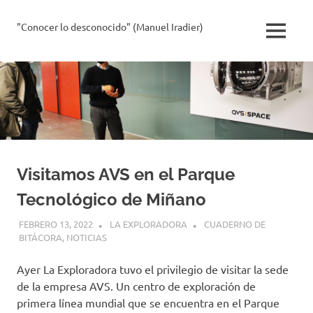
Saltar
al
"Conocer lo desconocido" (Manuel Iradier)
La
MENÚ
contenido
Exploradora
Visitamos AVS en el Parque
Tecnológico de Miñano
FEBRERO 13, 2022
LA EXPLORADORA
CUADERNO DE
BITÁCORA
,
NOTICIAS
Ayer La Exploradora tuvo el privilegio de visitar la sede
de la empresa AVS. Un centro de exploración de
primera línea mundial que se encuentra en el Parque