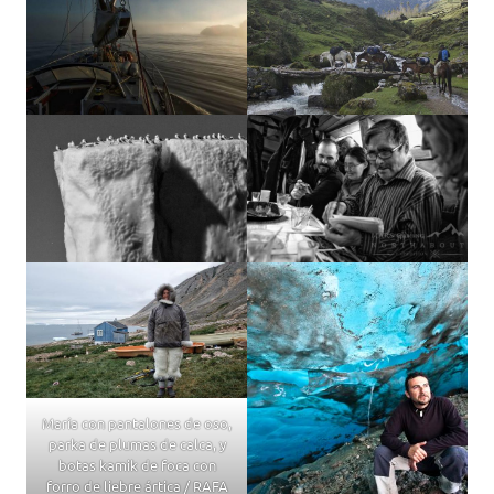
María con pantalones de oso,
parka de plumas de calca, y
botas kamik de foca con
forro de liebre ártica / RAFA