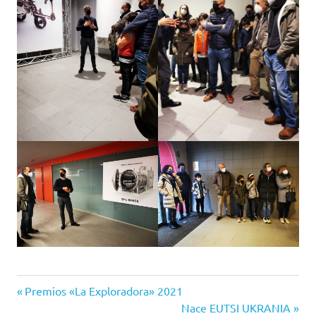
Entrada
Navegación
Premios «La Exploradora» 2021
anterior:
Siguiente
Nace EUTSI UKRANIA