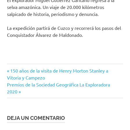
El explorador Miguel Gutierrez Garitano regresa a la
selva amazónica. Un viaje de 20.000 kilómetros
salpicado de historia, periodismo y denuncia.
La expedición partirá de Cuzco y recorrerá los pasos del
Conquistador Álvarez de Maldonado.
Entrada
Navegación
150 años de la visita de Henry Morton Stanley a
anterior:
Vitoria y Campezo
de
Siguiente
Premios de la Sociedad Geográfica La Exploradora
entrada:
2020
entradas
DEJA UN COMENTARIO