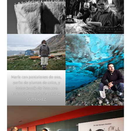
María con pantalones de oso,
parka de plumas de calca, y
botas kamik de foca con
forro de liebre ártica / RAFA
GUTIÉRREZ