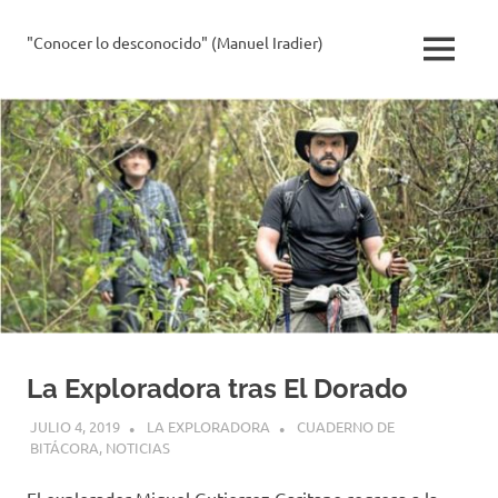
Saltar
al
"Conocer lo desconocido" (Manuel Iradier)
La
MENÚ
contenido
Exploradora
La Exploradora tras El Dorado
JULIO 4, 2019
LA EXPLORADORA
CUADERNO DE
BITÁCORA
,
NOTICIAS