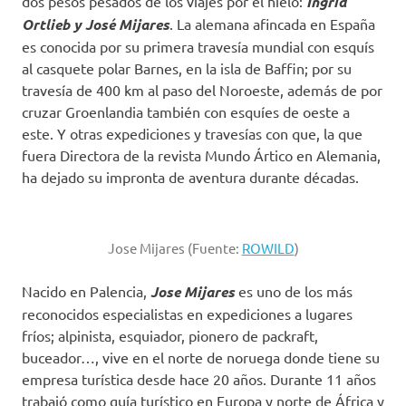
dos pesos pesados de los viajes por el hielo:
Ingrid
Ortlieb y José Mijares
. La alemana afincada en España
es conocida por su primera travesía mundial con esquís
al casquete polar Barnes, en la isla de Baffin; por su
travesía de 400 km al paso del Noroeste, además de por
cruzar Groenlandia también con esquíes de oeste a
este. Y otras expediciones y travesías con que, la que
fuera Directora de la revista Mundo Ártico en Alemania,
ha dejado su impronta de aventura durante décadas.
Jose Mijares (Fuente:
ROWILD
)
Nacido en Palencia,
Jose Mijares
es uno de los más
reconocidos especialistas en expediciones a lugares
fríos; alpinista, esquiador, pionero de packraft,
buceador…, vive en el norte de noruega donde tiene su
empresa turística desde hace 20 años. Durante 11 años
trabajó como guía turístico en Europa y norte de África y