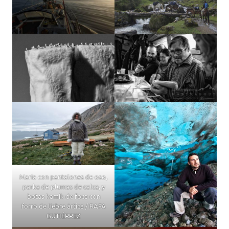
María con pantalones de oso,
parka de plumas de calca, y
botas kamik de foca con
forro de liebre ártica / RAFA
GUTIÉRREZ