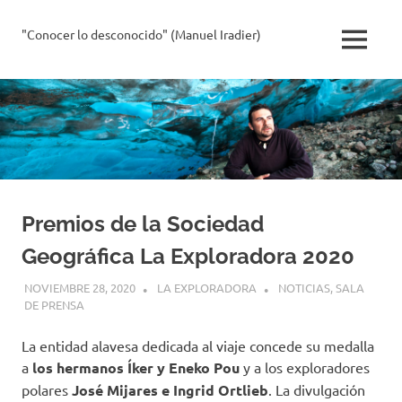
Saltar
al
"Conocer lo desconocido" (Manuel Iradier)
La
MENÚ
contenido
Exploradora
Premios de la Sociedad
Geográfica La Exploradora 2020
NOVIEMBRE 28, 2020
LA EXPLORADORA
NOTICIAS
,
SALA
DE PRENSA
La entidad alavesa dedicada al viaje concede su medalla
a
los hermanos Íker y Eneko Pou
y a los exploradores
polares
José Mijares e Ingrid Ortlieb
. La divulgación