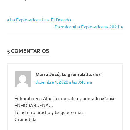
Entrada
Navegación
La Exploradora tras El Dorado
anterior:
Siguiente
Premios «La Exploradora» 2021
de
entrada:
entradas
5 COMENTARIOS
María José, tu grumetilla.
dice:
diciembre 1, 2020 a las 9:48 am
Enhorabuena Alberto, mi sabio y adorado «Capi»
ENHORABUENA…
Te admiro mucho y te quiero más.
Grumetilla