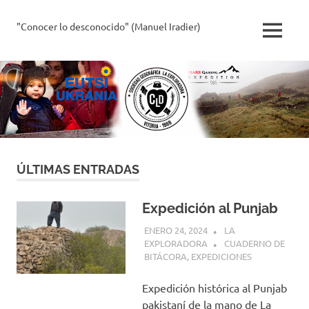
Saltar
al
"Conocer lo desconocido" (Manuel Iradier)
La
MENÚ
contenido
Exploradora
ÚLTIMAS ENTRADAS
Expedición al Punjab
ENERO 24, 2024
LA
EXPLORADORA
CUADERNO DE
BITÁCORA
,
EXPEDICIONES
Expedición histórica al Punjab
pakistaní de la mano de La