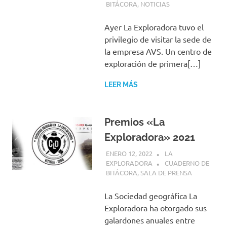
BITÁCORA
,
NOTICIAS
Ayer La Exploradora tuvo el
privilegio de visitar la sede de
la empresa AVS. Un centro de
exploración de primera[…]
LEER MÁS
Premios «La
Exploradora» 2021
ENERO 12, 2022
LA
EXPLORADORA
CUADERNO DE
BITÁCORA
,
SALA DE PRENSA
La Sociedad geográfica La
Exploradora ha otorgado sus
galardones anuales entre