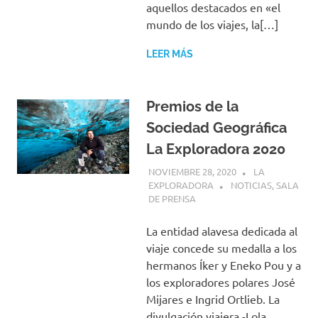
aquellos destacados en «el
mundo de los viajes, la[…]
LEER MÁS
Premios de la
Sociedad Geográfica
La Exploradora 2020
NOVIEMBRE 28, 2020
LA
EXPLORADORA
NOTICIAS
,
SALA
DE PRENSA
La entidad alavesa dedicada al
viaje concede su medalla a los
hermanos Íker y Eneko Pou y a
los exploradores polares José
Mijares e Ingrid Ortlieb. La
divulgación viajera -Lola