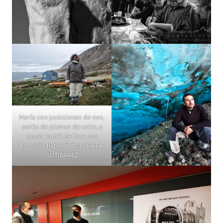
María con pantalones de oso,
parka de plumas de calca, y
botas kamik de foca con
forro de liebre ártica / RAFA
GUTIÉRREZ