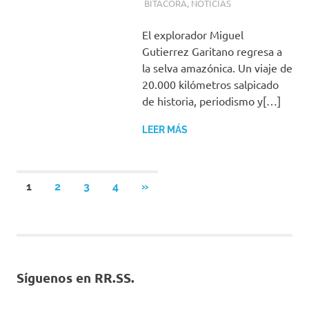
BITÁCORA
,
NOTICIAS
El explorador Miguel
Gutierrez Garitano regresa a
la selva amazónica. Un viaje de
20.000 kilómetros salpicado
de historia, periodismo y[…]
LEER MÁS
Paginación
SIGUIENTES
1
2
3
4
»
ENTRADAS
de
entradas
Síguenos en RR.SS.