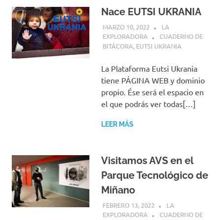
Nace EUTSI UKRANIA
MARZO 10, 2022
LA
EXPLORADORA
CUADERNO DE
BITÁCORA
,
EUTSI UKRANIA
La Plataforma Eutsi Ukrania
tiene PÁGINA WEB y dominio
propio. Ése será el espacio en
el que podrás ver todas[…]
LEER MÁS
Visitamos AVS en el
Parque Tecnológico de
Miñano
FEBRERO 13, 2022
LA
EXPLORADORA
CUADERNO DE